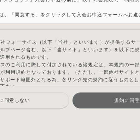
は、「同意する」をクリックして入会お申込フォームへお進
社フォーサイス（以下「当社」といいます）が提供するサー
ヘルプページ含む、以下「当サイト」といいます）を以下に規
適用されるものです。
ビスのご利用に際して付加されている諸規定は、本規約の一部
のが利用規約となっております。（ただし、一部他社サイトと
サポート範囲外となる為、各リンク先の規約に従うものとし
下さい
了承を得ることなく本規約を随時変更することができるもの
に同意しない
規約に同意
いては、当サイト上に1ヵ月間表示した時点で、全ての会員が
知
ケース以外に当社が必要と判断した場合、当社は、会員に対