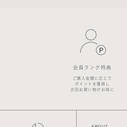
します。
2. 前項の通知は、
会員登録について
当サイトにおいてのご
なお会員登録は無料で
※ログインには、会員
会員のみなさまから提
当サイトを利用する
上に登録されますが
められる場合を除き、
会員ランク特典
※チャートなど一個人
ご購入金額に応じて
お客様からの会員登録
ポイントを獲得し
会員登録の申し込み
次回お買い物がお得に
た場合、過去に会員
を承認しない場合があ
また一度承認した会
せていただきます。
個人利用以外に転用、
ABOUT