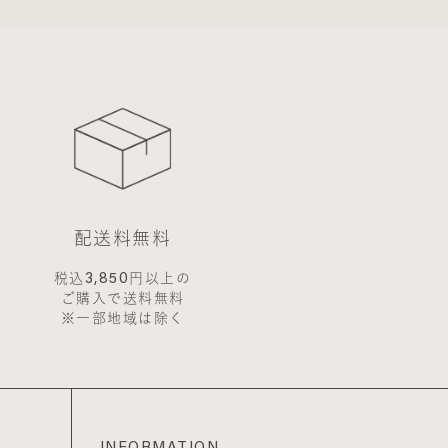
します。
なります。
人情報がネットサーバ
令などにより開示が求
配送料無料
3,850
税込
円以上の
ご購入で送料無料
第三者の会員登録をし
※一部地域は除く
た時は、その会員登録
だちに承認を取り消さ
INFORMATION