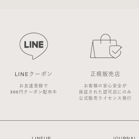
当サイト上に表示した時点で全ての会員に通知したものとみな
購入には会員登録が必要になります。
す。
登録時に入力したメールアドレスおよびパスワードが必要に
供された個人情報
にあたって、会員の住所、電話番号、購入履歴などの大切な個
、当社はその個人情報を適切かつ確実に管理するものとし、法
開示しないものとします。
LINEクーポン
正規販売店
が特定できない範囲で集計する場合があります。
お友達登録で
お客様の安心安全が
を承認しない場合
300円クーポン配布中
保証された認可店にのみ
を当社が受けた際、架空の人物を登録した場合や、本人以外の
公式販売ライセンス発行
除名処分を受けたことがある場合など、当社が不適当と判断し
ります。
員であっても前述のいずれかであることが判明した場合は、た
商用することを禁止します
LINEUP
JOURNAL