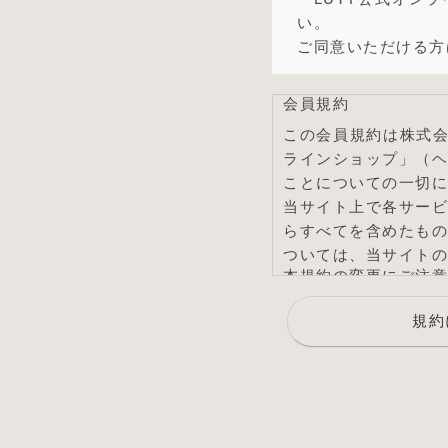
い。
ご同意いただける方
会員規約
この会員規約は株式会
ラインショップ」（
ことについての一切に
当サイト上で各サー
らすべてを含めたも
ついては、当サイトの
本規約の変更にご注意
1. 当社は、会員の
規約
します。
2. 前項の変更につ
す。
会員のみなさまへの通
1. 本規約の変更の