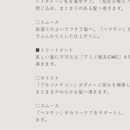
ハイダメージ毛を集中ケア。「加水分解ヒ
閉じ込め、まとまりのある髪へ導きます。
□スムース
指通りのよいサラサラ髪へ。「ヘマチン」
でふんわりとした仕上がりに。
■トリートメント
美しい髪に不可欠な「アミノ酸系CMC」
導きます。
□モイスト
「アモジメチコン」がダメージ部分を補修し
まとまるやわらかな髪へ導きます。
□スムース
「ヘマチン」がカラーケアをサポートし、
ます。