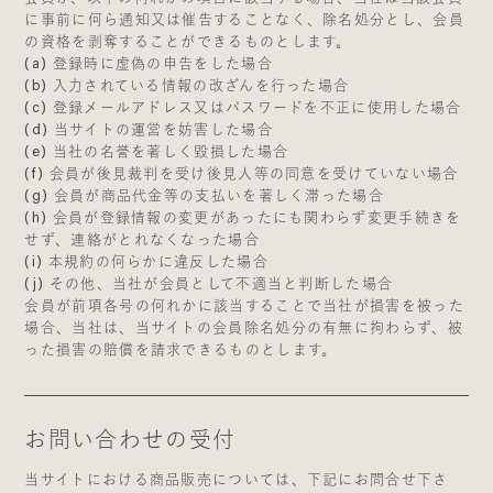
に事前に何ら通知又は催告することなく、除名処分とし、会員
の資格を剥奪することができるものとします。
(a) 登録時に虚偽の申告をした場合
(b) 入力されている情報の改ざんを行った場合
(c) 登録メールアドレス又はパスワードを不正に使用した場合
(d) 当サイトの運営を妨害した場合
(e) 当社の名誉を著しく毀損した場合
(f) 会員が後見裁判を受け後見人等の同意を受けていない場合
(g) 会員が商品代金等の支払いを著しく滞った場合
(h) 会員が登録情報の変更があったにも関わらず変更手続きを
せず、連絡がとれなくなった場合
(i) 本規約の何らかに違反した場合
(j) その他、当社が会員として不適当と判断した場合
会員が前項各号の何れかに該当することで当社が損害を被った
場合、当社は、当サイトの会員除名処分の有無に拘わらず、被
った損害の賠償を請求できるものとします。
お問い合わせの受付
当サイトにおける商品販売については、下記にお問合せ下さ