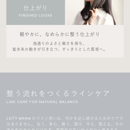
仕上がり
FINISHED LOOKS
軽やかに、なめらかに整う仕上がり
指通りのよさと軽さを保ち、
髪本来の動きが引き立つ、すっきりとした質感へ。
整う流れをつくるラインケア
LINE CARE FOR NATURAL BALANCE
LUTY emme のライン使いは、何かを足し続けるためのケアで
はありません。 洗う、育む、補う、潤す、守る、整える。その
流れをなめらかにつなぎ、再現性の高い仕上がりへ導きます。