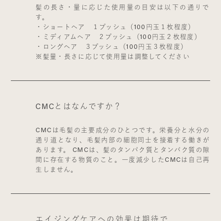
髪の長さ・量に応じた使用量の目安は以下の通りで
す。
・ショートヘア １プッシュ（100円玉１枚程度）
・ミディアムヘア ２プッシュ（100円玉２枚程度）
・ロングヘア ３プッシュ（100円玉３枚程度）
※髪量・長さに応じて使用量は調整してください
CMCとはなんですか？
CMCは毛髪の主要成分のひとつです。栄養分と水分の
通り道となり、毛髪内部の細胞同士を接着する働きが
あります。 CMCは、髪のタンパク質とタンパク質の隙
間に存在する物質のこと。一度減少したCMCは自己再
生しません。
エイジングケアへの効果は期待で