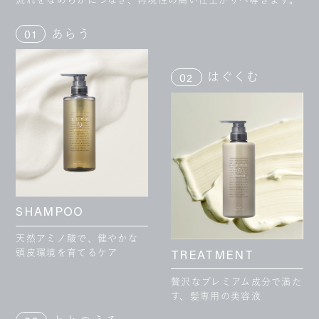
あらう
01
はぐくむ
02
SHAMPOO
天然アミノ酸で、健やかな
頭皮環境を育てるケア
TREATMENT
贅沢なプレミアム成分で満た
す、髪専用の美容液