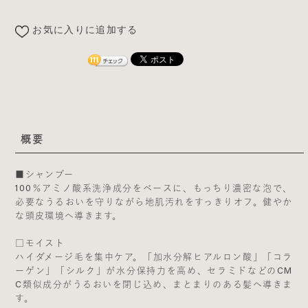
お気に入りに追加する
概要
■シャンプー
100％アミノ酸系洗浄成分をベースに、もっちり濃密な泡で、
必要なうるおいを守りながら地肌汚れをすっきりオフ。健やか
な頭皮環境へ導きます。
□モイスト
ハイダメージ毛を集中ケア。「加水分解ヒアルロン酸」「コラ
ーゲン」「シルク」が水分保持力を高め、セラミドなどのCM
C類似成分がうるおいを閉じ込め、まとまりのある髪へ導きま
す。