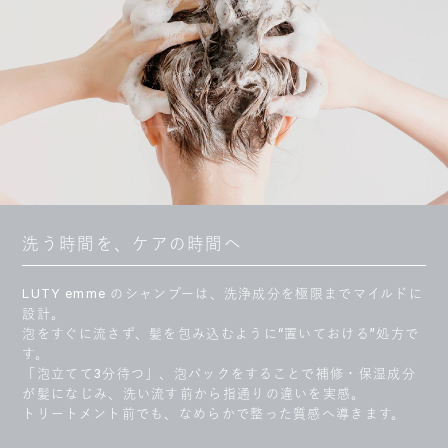
洗う時間を、ケアの時間へ
LUTY emme のシャンプーは、洗浄成分を極限までマイルドに
設計。
泡をすぐに流さず、髪を包み込むように“置いておける”処方で
す。
「泡立てて3分待つ」、泡パックをすることで補修・保湿成分
が髪になじみ、洗い流す前から指通りの違いを実感。
トリートメント前でも、なめらかで整った質感へ導きます。