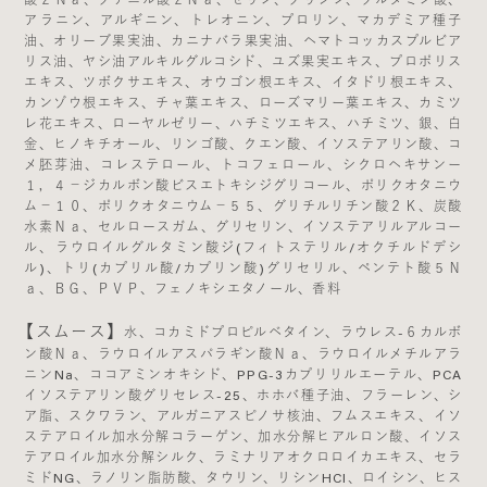
アラニン、アルギニン、トレオニン、プロリン、マカデミア種子
油、オリーブ果実油、カニナバラ果実油、ヘマトコッカスプルビア
リス油、ヤシ油アルキルグルコシド、ユズ果実エキス、プロポリス
エキス、ツボクサエキス、オウゴン根エキス、イタドリ根エキス、
カンゾウ根エキス、チャ葉エキス、ローズマリー葉エキス、カミツ
レ花エキス、ローヤルゼリー、ハチミツエキス、ハチミツ、銀、白
金、ヒノキチオール、リンゴ酸、クエン酸、イソステアリン酸、コ
メ胚芽油、コレステロール、トコフェロール、シクロヘキサンー
１，４－ジカルボン酸ビスエトキシジグリコール、ポリクオタニウ
ム－１０、ポリクオタニウム－５５、グリチルリチン酸２Ｋ、炭酸
水素Ｎａ、セルロースガム、グリセリン、イソステアリルアルコー
ル、ラウロイルグルタミン酸ジ(フィトステリル/オクチルドデシ
ル)、トリ(カプリル酸/カプリン酸)グリセリル、ペンテト酸５Ｎ
ａ、ＢＧ、ＰＶＰ、フェノキシエタノール、香料
【スムース】
水、コカミドプロピルベタイン、ラウレス-６カルボ
ン酸Ｎａ、ラウロイルアスパラギン酸Ｎａ、ラウロイルメチルアラ
ニンNa、ココアミンオキシド、PPG-3カプリリルエーテル、PCA
イソステアリン酸グリセレス-25、ホホバ種子油、フラーレン、シ
ア脂、スクワラン、アルガニアスピノサ核油、フムスエキス、イソ
ステアロイル加水分解コラーゲン、加水分解ヒアルロン酸、イソス
テアロイル加水分解シルク、ラミナリアオクロロイカエキス、セラ
ミドNG、ラノリン脂肪酸、タウリン、リシンHCl、ロイシン、ヒス