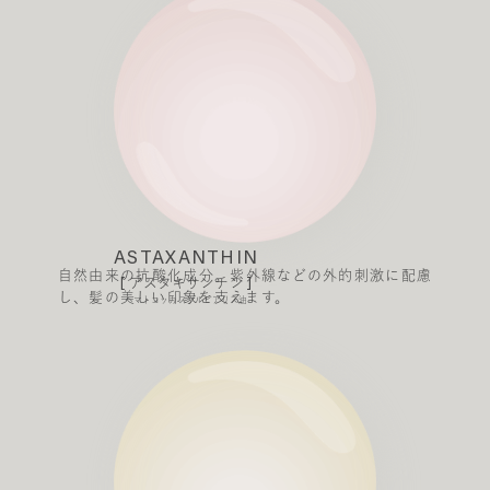
ASTAXANTHIN
自然由来の抗酸化成分。紫外線などの外的刺激に配慮
[ アスタキサンチン ]
し、髪の美しい印象を支えます。
ヘマトコッカスプルビアリス油