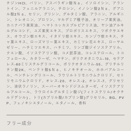
チジンHCl、バリン、アスパラギン酸Ｎａ、イソロイシン、アラン
トイン、フェニルアラニン、チロシン、イノシン酸2Ｎａ、グアニ
ル酸2Ｎａ、セリン、グリシン、グルタミン酸、アラニン、アルギニ
ン、トレオニン、プロリン、マカデミア種子油、オリーブ果実油、
カニナバラ果実油、ヘマトコッカスプルビアリス油、ヤシ油アルキ
ルグルコシド、ユズ果実エキス、プロポリスエキス、ツボクサエキ
ス、オウゴン根エキス、イタドリ根エキス、カンゾウ根エキス、チ
ャ葉エキス、ローズマリー葉エキス、カミツレ花エキス、ローヤル
ゼリー、ハチミツエキス、ハチミツ、リンゴ酸ジイソステアリル、
クエン酸、イソステアリン酸、コメ胚芽油、コレステロール、トコ
フェロール、カタラーゼ、ヘマチン、ポリクオタニウム-10、セテア
レス-60ミリスチルグリコール、ポリクオタニウム-55、グリチルリ
チン酸2K、ペンテト酸5Ｎａ、ヒノキチオール、ホホバアルコー
ル、ペンチレングリコール、ラウリルトリモニウムクロリド、セト
リモニウムクロリド、オレス-20、オレス-2、オレス-7、グリセリ
ン、液状ラノリン、スーパーオキシドジスムターゼ、イソステアリ
ルアルコール、ラウロイルグルタミン酸ジ(フィトステリル/オクチ
ルドデシル) 、トリ(カプリル酸/カプリン酸)グリセリル、BG、PV
P、フェノキシエタノール、エタノール、香料
フリー成分