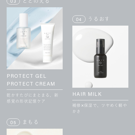
ととのえる
03
うるおす
04
PROTECT GEL
PROTECT CREAM
HAIR MILK
乾かすたびにまとまる、新
感覚の形状記憶ケア
補修×保湿で、ツヤめく軽や
かさ
まもる
05