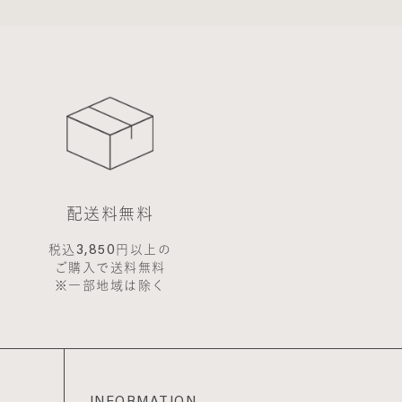
します。
なります。
人情報がネットサーバ
令などにより開示が求
配送料無料
3,850
税込
円以上の
ご購入で送料無料
第三者の会員登録をし
※一部地域は除く
た時は、その会員登録
だちに承認を取り消さ
INFORMATION