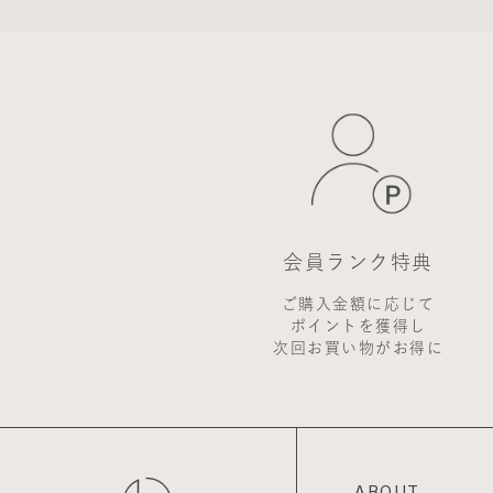
します。
2. 前項の通知は、
会員登録について
当サイトにおいてのご
なお会員登録は無料で
※ログインには、会員
会員のみなさまから提
当サイトを利用する
上に登録されますが
められる場合を除き、
会員ランク特典
※チャートなど一個人
ご購入金額に応じて
お客様からの会員登録
ポイントを獲得し
会員登録の申し込み
次回お買い物がお得に
た場合、過去に会員
を承認しない場合があ
また一度承認した会
せていただきます。
個人利用以外に転用、
ABOUT