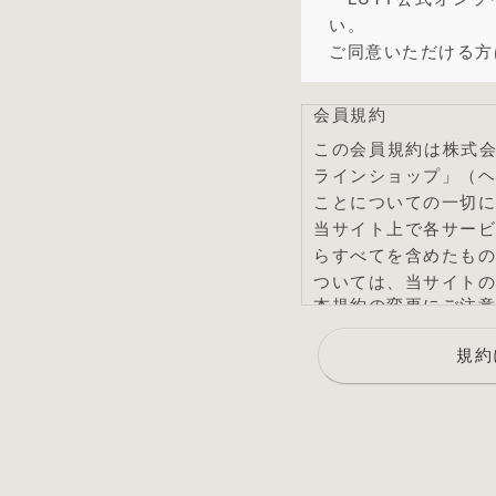
い。
ご同意いただける方
会員規約
この会員規約は株式会
ラインショップ」（
ことについての一切に
当サイト上で各サー
らすべてを含めたも
ついては、当サイトの
本規約の変更にご注意
1. 当社は、会員の
規約
します。
2. 前項の変更につ
す。
会員のみなさまへの通
1. 本規約の変更の