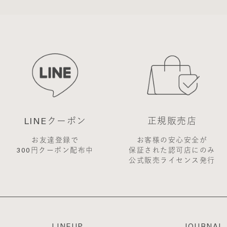
当サイト上に表示した時点で全ての会員に通知したものとみな
購入には会員登録が必要になります。
す。
登録時に入力したメールアドレスおよびパスワードが必要に
供された個人情報
にあたって、会員の住所、電話番号、購入履歴などの大切な個
、当社はその個人情報を適切かつ確実に管理するものとし、法
開示しないものとします。
LINEクーポン
正規販売店
が特定できない範囲で集計する場合があります。
お友達登録で
お客様の安心安全が
を承認しない場合
300円クーポン配布中
保証された認可店にのみ
を当社が受けた際、架空の人物を登録した場合や、本人以外の
公式販売ライセンス発行
除名処分を受けたことがある場合など、当社が不適当と判断し
ります。
員であっても前述のいずれかであることが判明した場合は、た
商用することを禁止します
LINEUP
JOURNAL