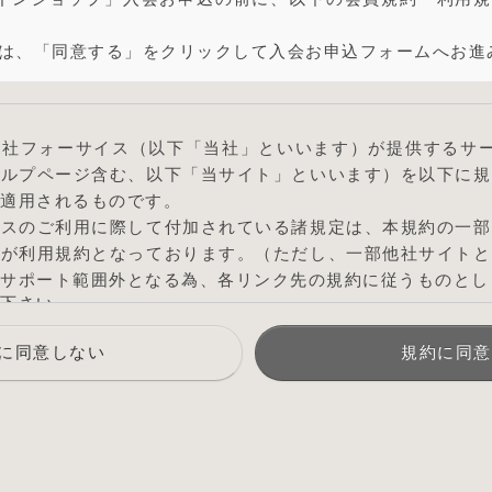
は、「同意する」をクリックして入会お申込フォームへお進
社フォーサイス（以下「当社」といいます）が提供するサー
ヘルプページ含む、以下「当サイト」といいます）を以下に規
適用されるものです。
ビスのご利用に際して付加されている諸規定は、本規約の一部
のが利用規約となっております。（ただし、一部他社サイトと
サポート範囲外となる為、各リンク先の規約に従うものとし
下さい
了承を得ることなく本規約を随時変更することができるもの
に同意しない
規約に同意
いては、当サイト上に1ヵ月間表示した時点で、全ての会員が
知
ケース以外に当社が必要と判断した場合、当社は、会員に対