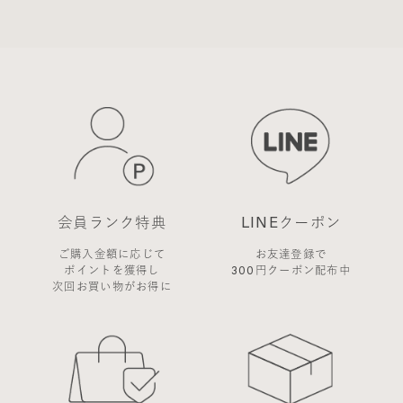
会員のみなさまへの通知
1. 本規約の変更のケース以外に当社が必要と判断し
た場合、当社は、会員に対し随時必要な事項を通知
します。
2. 前項の通知は、当サイト上に表示した時点で全て
の会員に通知したものとみなします。
会員登録について
当サイトにおいてのご購入には会員登録が必要にな
ります。
なお会員登録は無料です。
※ログインには、会員登録時に入力したメールアド
会員ランク特典
LINEクーポン
レスおよびパスワードが必要になります。
会員のみなさまから提供された個人情報
ご購入金額に応じて
お友達登録で
当サイトを利用するにあたって、会員の住所、電話
ポイントを獲得し
300円クーポン配布中
次回お買い物がお得に
番号、購入履歴などの大切な個人情報がネットサー
バ上に登録されますが、当社はその個人情報を適切
かつ確実に管理するものとし、法令などにより開示
が求められる場合を除き、開示しないものとしま
す。
※チャートなど一個人が特定できない範囲で集計す
る場合があります。