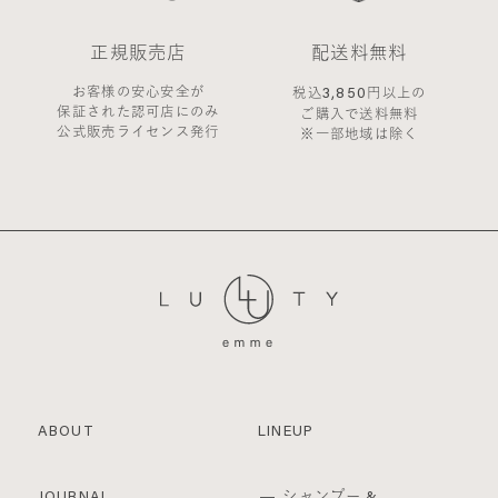
お客様からの会員登録を承認しない場合
会員登録の申し込みを当社が受けた際、架空の人物
正規販売店
配送料無料
を登録した場合や、本人以外の第三者の会員登録を
した場合、過去に会員除名処分を受けたことがある
お客様の安心安全が
3,850
税込
円以上の
場合など、当社が不適当と判断した時は、その会員
保証された認可店にのみ
ご購入で送料無料
公式販売ライセンス発行
登録を承認しない場合があります。
※一部地域は除く
また一度承認した会員であっても前述のいずれかで
あることが判明した場合は、ただちに承認を取り消
させていただきます。
個人利用以外に転用、商用することを禁止し
ます
当サイトを利用する会員は当サイトに掲載されてい
るいかなる情報もコピー、又は他へ転用することを
禁止いたします。
掲載内容について
当社が提供する当サイトの掲載内容、営業内容は会
員への通知をすることなく、変更や中止することが
あります。また当社が提供する情報についていかな
ABOUT
LINEUP
る保証も負わないものとします。
サービスを一時的に中断することがあります
1. 当社は、以下の何れかが生じた場合には、会員に
シャンプー &
JOURNAL