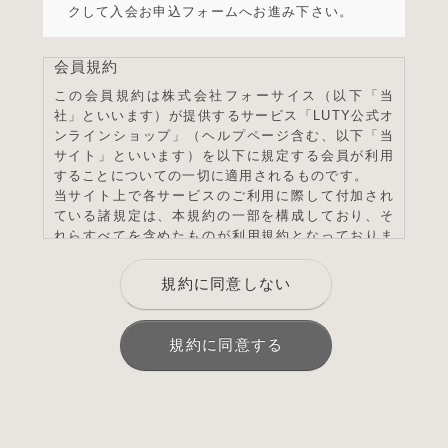
クして入会お申込フォームへお進み下さい。
会員規約
この会員規約は株式会社フォーサイス（以下「当
社」といいます）が提供するサービス「LUTY公式オ
ンラインショップ」（ヘルプページ含む、以下「当
サイト」といいます）を以下に規定する会員が利用
することについての一切に適用されるものです。
当サイト上で各サービスのご利用に際して付加され
ている諸規定は、本規約の一部を構成しており、そ
れらすべてを含めたものが利用規約となっておりま
す。（ただし、一部他社サイトとリンクするサービ
スについては、当サイトのサポート範囲外となる
規約に同意しない
為、各リンク先の規約に従うものとします）
本規約の変更にご注意下さい
1. 当社は、会員の了承を得ることなく本規約を随時
規約に同意する
変更することができるものとし、会員はこれを承諾
します。
2. 前項の変更については、当サイト上に1ヵ月間表
示した時点で、全ての会員が了承したものとみなし
ます。