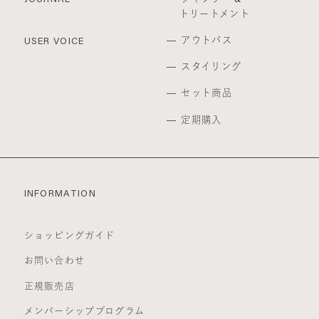
事前に通知することなく、一時的に当サイトを中断
トリートメント
することがあります。
アウトバス
USER VOICE
(a) 当サイトのシステムの保守を定期的に又は緊急
に行う場合
スタイリング
(b) 火災、停電等により当サイトの提供ができなく
なった場合
セット商品
(c) 地震、噴火、洪水、津波等の天災により当サイ
トの提供ができなくなった場合
定期購入
(d) 戦争、動乱、暴動、騒乱、労働争議等により当
サイトの提供ができなくなった場合
(e) その他、運用上或は技術上当社が当サイトの一
時的な中断が必要と判断した場合
2. 当社は、前項各号の場合以外の事由により当サイ
INFORMATION
トの提供の遅延又は中断等が発生したとしても、こ
れに起因する会員又は他の第三者が被った損害につ
いて一切の責任をも負わないものとします。
ショッピングガイド
禁止事項
お問い合わせ
1. 当サイト上では以下の行為を禁止します。
(a) 他の会員、第三者又は当社の著作権、その他知
正規販売店
的所有権を侵害する行為
メンバーシッププログラム
(b) 有害なコンピュータプログラム等を送信又は書