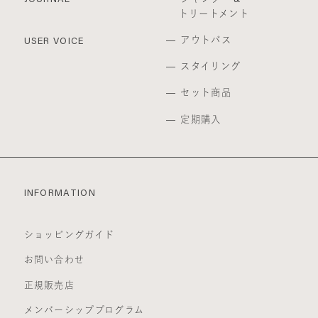
事前に通知することなく、一時的に当サイトを中断
トリートメント
することがあります。
アウトバス
USER VOICE
(a) 当サイトのシステムの保守を定期的に又は緊急
に行う場合
スタイリング
(b) 火災、停電等により当サイトの提供ができなく
なった場合
セット商品
(c) 地震、噴火、洪水、津波等の天災により当サイ
トの提供ができなくなった場合
定期購入
(d) 戦争、動乱、暴動、騒乱、労働争議等により当
サイトの提供ができなくなった場合
(e) その他、運用上或は技術上当社が当サイトの一
時的な中断が必要と判断した場合
2. 当社は、前項各号の場合以外の事由により当サイ
INFORMATION
トの提供の遅延又は中断等が発生したとしても、こ
れに起因する会員又は他の第三者が被った損害につ
いて一切の責任をも負わないものとします。
ショッピングガイド
禁止事項
お問い合わせ
1. 当サイト上では以下の行為を禁止します。
(a) 他の会員、第三者又は当社の著作権、その他知
正規販売店
的所有権を侵害する行為
メンバーシッププログラム
(b) 有害なコンピュータプログラム等を送信又は書