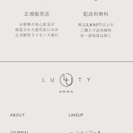
お客様からの会員登録を承認しない場合
会員登録の申し込みを当社が受けた際、架空の人物
正規販売店
配送料無料
を登録した場合や、本人以外の第三者の会員登録を
した場合、過去に会員除名処分を受けたことがある
お客様の安心安全が
3,850
税込
円以上の
場合など、当社が不適当と判断した時は、その会員
保証された認可店にのみ
ご購入で送料無料
公式販売ライセンス発行
登録を承認しない場合があります。
※一部地域は除く
また一度承認した会員であっても前述のいずれかで
あることが判明した場合は、ただちに承認を取り消
させていただきます。
個人利用以外に転用、商用することを禁止し
ます
当サイトを利用する会員は当サイトに掲載されてい
るいかなる情報もコピー、又は他へ転用することを
禁止いたします。
掲載内容について
当社が提供する当サイトの掲載内容、営業内容は会
員への通知をすることなく、変更や中止することが
あります。また当社が提供する情報についていかな
ABOUT
LINEUP
る保証も負わないものとします。
サービスを一時的に中断することがあります
1. 当社は、以下の何れかが生じた場合には、会員に
シャンプー &
JOURNAL