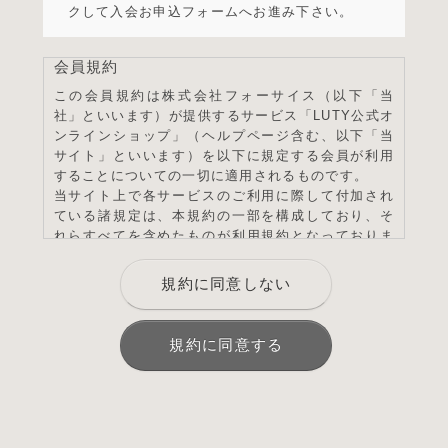
クして入会お申込フォームへお進み下さい。
会員規約
この会員規約は株式会社フォーサイス（以下「当
社」といいます）が提供するサービス「LUTY公式オ
ンラインショップ」（ヘルプページ含む、以下「当
サイト」といいます）を以下に規定する会員が利用
することについての一切に適用されるものです。
当サイト上で各サービスのご利用に際して付加され
ている諸規定は、本規約の一部を構成しており、そ
れらすべてを含めたものが利用規約となっておりま
す。（ただし、一部他社サイトとリンクするサービ
スについては、当サイトのサポート範囲外となる
規約に同意しない
為、各リンク先の規約に従うものとします）
本規約の変更にご注意下さい
1. 当社は、会員の了承を得ることなく本規約を随時
規約に同意する
変更することができるものとし、会員はこれを承諾
します。
2. 前項の変更については、当サイト上に1ヵ月間表
示した時点で、全ての会員が了承したものとみなし
ます。