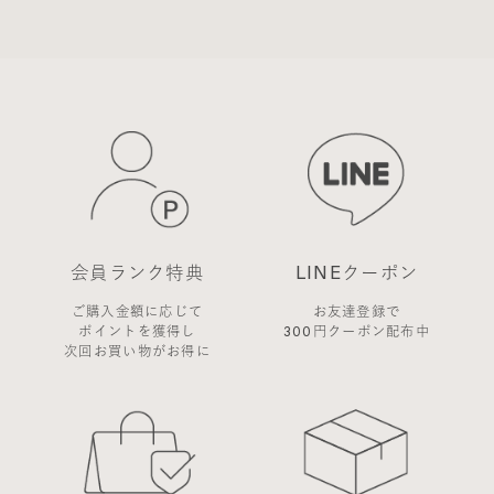
会員のみなさまへの通知
1. 本規約の変更のケース以外に当社が必要と判断し
た場合、当社は、会員に対し随時必要な事項を通知
します。
2. 前項の通知は、当サイト上に表示した時点で全て
の会員に通知したものとみなします。
会員登録について
当サイトにおいてのご購入には会員登録が必要にな
ります。
なお会員登録は無料です。
※ログインには、会員登録時に入力したメールアド
会員ランク特典
LINEクーポン
レスおよびパスワードが必要になります。
会員のみなさまから提供された個人情報
ご購入金額に応じて
お友達登録で
当サイトを利用するにあたって、会員の住所、電話
ポイントを獲得し
300円クーポン配布中
次回お買い物がお得に
番号、購入履歴などの大切な個人情報がネットサー
バ上に登録されますが、当社はその個人情報を適切
かつ確実に管理するものとし、法令などにより開示
が求められる場合を除き、開示しないものとしま
す。
※チャートなど一個人が特定できない範囲で集計す
る場合があります。